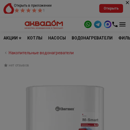
Открыть в приложении
Открыть
1
АКЦИИ ⭐
КОТЛЫ
НАСОСЫ
ВОДОНАГРЕВАТЕЛИ
ФИЛЬ
Накопительные водонагреватели
нет отзывов