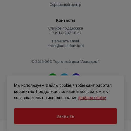
для модели объемом 30 литров,
Сервисный центр
Время нагрева на 45°С - до 160 минут на модели
объемом 100 литров,
Контакты
Максимальная температура нагрева воды 75°С,
Служба поддержки
Присоединительный размер G1/2,
+7 (914) 707‑10‑57
Рабочее давление 0.05 – 0.7 мПа,
Написать Email
Класс пылевлагозащиты IPX4,
order@aquadom.info
УЗО,
Гарантия 7 лет.
© 2026 ООО Торговый дом "Аквадом".
.
Комплектация серии:
Предохранительный клапан,
Мы используем файлы cookie, чтобы сайт работал
Комплект анкеров для установки,
Политика конфиденциальности
корректно. Продолжая пользоваться сайтом, вы
Подробное руководство пользователя.
соглашаетесь на использование
файлов cookie
.
Особенности Thermex М-Smart Pro:
Закрыть
Надежная крепежная планка;
Металлическая защитная крышка;