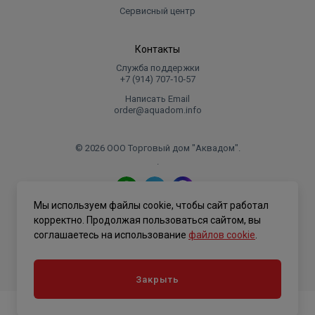
Сервисный центр
литров,
Присоединительный размер G1/2,
Рабочее давление 0.05 – 0.75 МПа,
Контакты
Электронное управление,
Служба поддержки
+7 (914) 707‑10‑57
УЗО,
Гарантия на внутренний бак 5 лет.
Написать Email
order@aquadom.info
Комплектация:
© 2026 ООО Торговый дом "Аквадом".
Предохранительный клапан,
.
Сетевой шнур с УЗО,
Монтажный комплект для установки,
Подробное руководство пользователя,
Мы используем файлы cookie, чтобы сайт работал
Политика конфиденциальности
корректно. Продолжая пользоваться сайтом, вы
Особенности Thermex Smartline:
соглашаетесь на использование
файлов cookie
.
Покрытие внутреннего бака Биостеклофарфор;
Нагревательный элемент BioGlassHeat из
Закрыть
нержавеющей стали с покрытием
Биостеклофарфор;