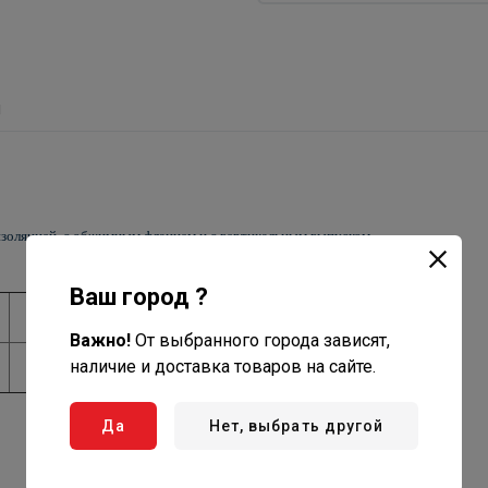
ы
оизоляцией, с обжимным фланцем и с вертикальным выпуском
Ваш город ?
Корпус
Важно!
От выбранного города зависят,
наличие и доставка товаров на сайте.
полипропилен
Да
Нет, выбрать другой