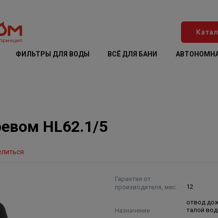
Катал
ФИЛЬТРЫ ДЛЯ ВОДЫ
ВСЁ ДЛЯ БАНИ
АВТОНОМНА
ревом HL62.1/5
елиться
Гарантия от
производителя, мес.
12
отвод до
Назначение
талой во