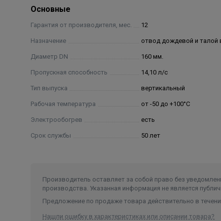
Основные
Гарантия от производителя, мес.
12
Назначение
отвод дождевой и талой
Диаметр DN
160 мм.
Пропускная способность
14,10 л/с
Тип выпуска
вертикальный
Рабочая температура
от -50 до +100°С
Электрообогрев
есть
Срок службы
50 лет
Производитель оставляет за собой право без уведомлени
производства. Указанная информация не является публич
Предложение по продаже товара действительно в течение
Нашли ошибку в характеристиках или описании товара?