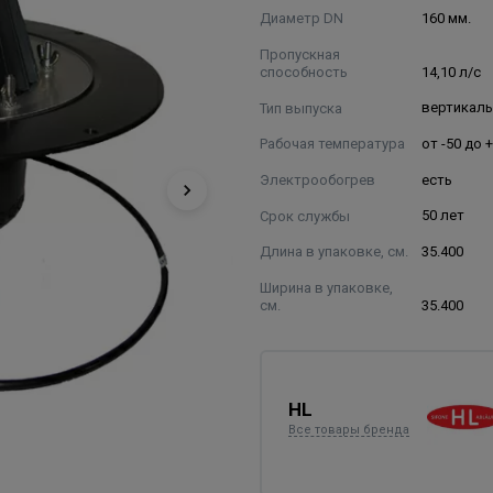
Диаметр DN
160 мм.
Пропускная
способность
14,10 л/с
Тип выпуска
вертикал
Рабочая температура
от -50 до 
Электрообогрев
есть
Срок службы
50 лет
Длина в упаковке, см.
35.400
Ширина в упаковке,
см.
35.400
HL
Все товары бренда