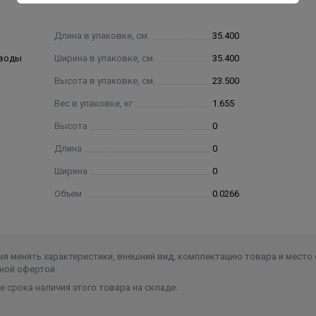
Длина в упаковке, см.
35.400
 воды
Ширина в упаковке, см.
35.400
Высота в упаковке, см.
23.500
Вес в упаковке, кг
1.655
Высота
0
Длина
0
Ширина
0
Объем
0.0266
я менять характеристики, внешний вид, комплектацию товара и место 
ной офертой.
 срока наличия этого товара на складе.