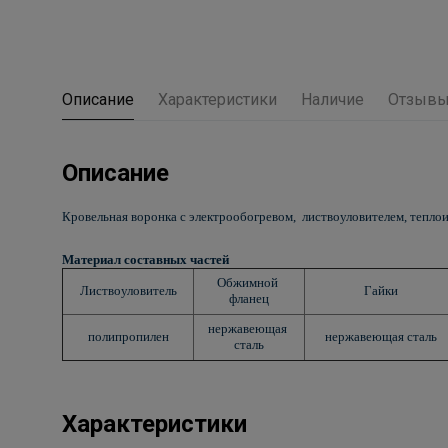
Описание
Характеристики
Наличие
Отзыв
Описание
Кровельная воронка с электрообогревом, листвоуловителем, тепл
Материал составных частей
Обжимной
Листвоуловитель
Гайки
фланец
нержавеющая
полипропилен
нержавеющая сталь
сталь
Характеристики