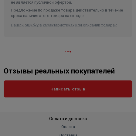
Отличаются простой конструкцией и способом
не является публичной офертой.
Ширина в упаковке, см.
18.500
монтажа.
Предложение по продаже товара действительно в течение
Высота в упаковке, см.
32.800
срока наличия этого товара на складе.
Имеют относительно небольшую цену.
Могут применяться в различных условиях.
Вес в упаковке, кг
11.300
Нашли ошибку в характеристиках или описании товара?
Отзывы реальных покупателей
Написать отзыв
Оплата и доставка
Оплата
Доставка