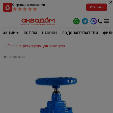
Открыть в приложении
Открыть
1
АКЦИИ ⭐
КОТЛЫ
НАСОСЫ
ВОДОНАГРЕВАТЕЛИ
ФИЛЬ
Запорно-регулирующая арматура
нет отзывов