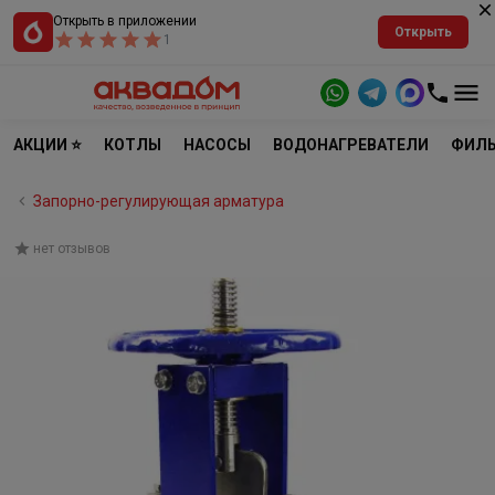
Открыть в приложении
Открыть
1
АКЦИИ ⭐
КОТЛЫ
НАСОСЫ
ВОДОНАГРЕВАТЕЛИ
ФИЛЬ
Запорно-регулирующая арматура
нет отзывов