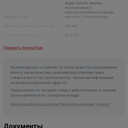
Строительная длина - 70 мм
вода, пульпа, вязкие,
порошковые и
Класс материала корпуса - нержавеющая сталь
кристаллизованные среды,
Управление - ручное/штурвал/маховик
Рабочая среда
кислоты, cточные воды
Конструкция шпинделя - выдвижной
Диаметр условного прохода
200 мм
Тип уплотнения - Металл
Тип присоединения
фланец
Вес - 26 кг
Страна производитель - Россия
Тип управления
ручной
Показать полностью
Материал запирающего
элемента
нержавеющая сталь
Рабочее давление
10 бар
Производитель оставляет за собой право без уведомления
менять характеристики, внешний вид, комплектацию
Рабочая температура
от -60 до +500˚С
товара и место его производства. Указанная информация
не является публичной офертой.
Предложение по продаже товара действительно в течение
срока наличия этого товара на складе.
Нашли ошибку в характеристиках или описании товара?
Документы