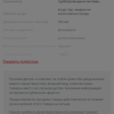
Применение
трубопроводные системы
вода, пар, жидкие не
Рабочая среда
агрессивные среды
Диаметр условного прохода
300 мм
Тип присоединения
фланцевое
Тип управления
ручное (маховик)
Материал седлового уплотнения
паронит
Рабочее давление
1 МПа
Показать полностью
Рабочая температура
не более 200 °С
Диапазон расхода
2000 циклов
Высота
0
Производитель оставляет за собой право без уведомления
менять характеристики, внешний вид, комплектацию
Длина
0
товара и место его производства. Указанная информация
не является публичной офертой.
Ширина
0
Предложение по продаже товара действительно в течение
Объем
0
срока наличия этого товара на складе.
Нашли ошибку в характеристиках или описании товара?