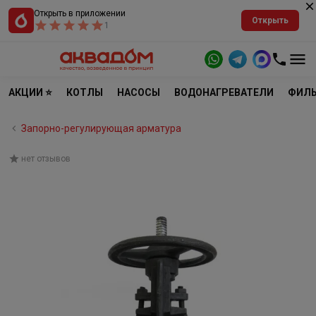
Открыть в приложении
Открыть
1
АКЦИИ ⭐
КОТЛЫ
НАСОСЫ
ВОДОНАГРЕВАТЕЛИ
ФИЛЬ
Запорно-регулирующая арматура
нет отзывов