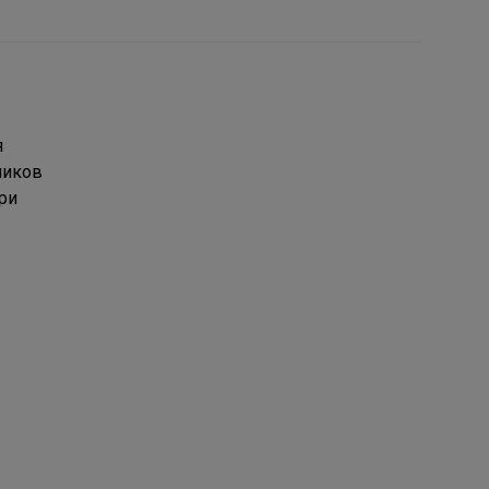
я
ников
ри