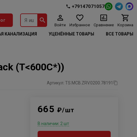
+79147071057
ог
Войти
Избранное
Сравнение
Корзина
Я КАНАЛИЗАЦИЯ
УЦЕНЁННЫЕ ТОВАРЫ
ВСЕ ТОВАРЫ
ck (Т<600C*))
Артикул: TS.MCB.ZRV.0200.78191
665
₽/шт
В наличии: 2 шт