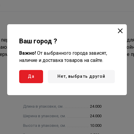
ы
перекрытые пластиной. Устанавливаются на тройниках дл
Ваш город ?
адающих в дымовой канал. Заглушки подбираются для трой
Важно!
От выбранного города зависят,
ермо по наружному диаметру. Закрепляются на тройнике п
наличие и доставка товаров на сайте.
Да
Нет, выбрать другой
Длина в упаковке, см.
24.000
Ширина в упаковке, см.
24.000
Высота в упаковке, см.
10.000