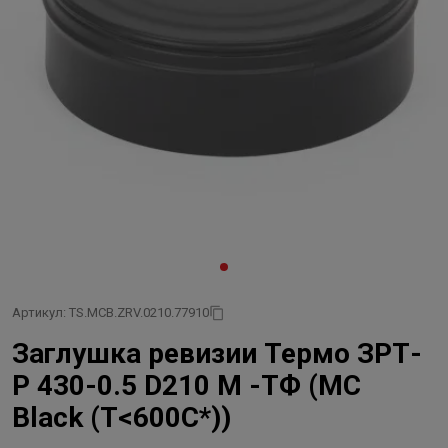
Артикул: TS.MCB.ZRV.0210.77910
Заглушка ревизии Термо ЗРТ-
Р 430-0.5 D210 М -ТФ (MC
Black (Т<600C*))