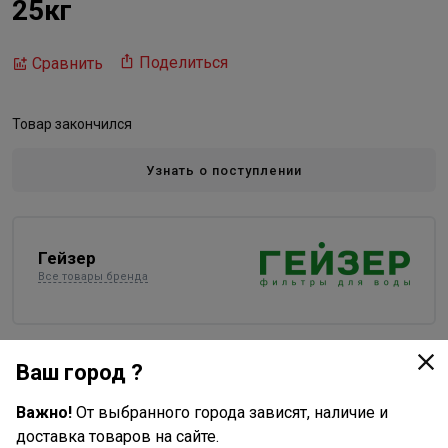
25кг
Поделиться
Сравнить
Товар закончился
Узнать о поступлении
Гейзер
Все товары бренда
Описание
Ваш город ?
Кокосовый активированный уголь для использования
Важно!
От выбранного города зависят, наличие и
в бытовых и промышленных системах
доставка товаров на сайте.