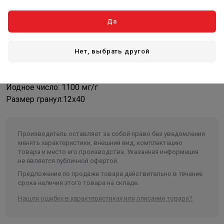
водоподготовки:
Да
Удаление из воды хлора и растворенных органических
примесей
Улучшение органолептических свойств воды (вкуса,
Нет, выбрать другой
цвета, запаха).
Йодное число: 1100 мг/г
Размер гранул:12х40
Производитель оставляет за собой право без уведомления
менять характеристики, внешний вид, комплектацию
товара и место его производства. Указанная информация
не является публичной офертой.
Предложение по продаже товара действительно в течение
срока наличия этого товара на складе.
Нашли ошибку в характеристиках или описании товара?