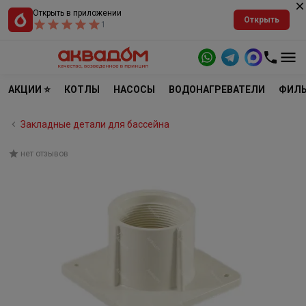
Открыть в приложении
Открыть
1
АКЦИИ ⭐
КОТЛЫ
НАСОСЫ
ВОДОНАГРЕВАТЕЛИ
ФИЛЬ
Закладные детали для бассейна
нет отзывов