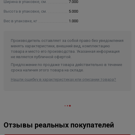
Ширина в упаковке, см.
7.000
эффект в отношении хлорустойчивых
микроорганизмов);
Высота в упаковке, см.
5.000
различные отрасли промышленности (фармацевтика,
Вес в упаковке, кг
1.000
пищевые производства, микроэлектроника и т.д.);
аквакультуры (рыбохозяйственный комплекс);
сельское хозяйство и парковые зоны.
Производитель оставляет за собой право без уведомления
менять характеристики, внешний вид, комплектацию
товара и место его производства. Указанная информация
не является публичной офертой.
Предложение по продаже товара действительно в течение
срока наличия этого товара на складе.
Нашли ошибку в характеристиках или описании товара?
Отзывы реальных покупателей