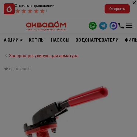
Открыть в приложении
Открыть
1
АКЦИИ ⭐
КОТЛЫ
НАСОСЫ
ВОДОНАГРЕВАТЕЛИ
ФИЛЬ
Запорно-регулирующая арматура
нет отзывов