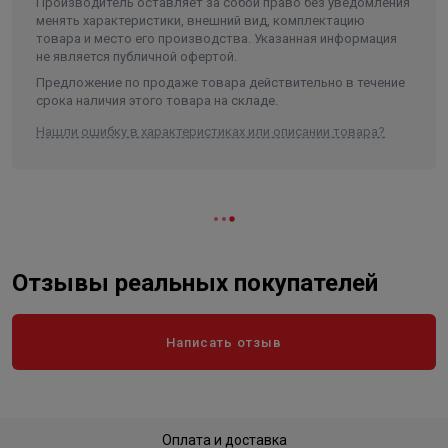
Вес в упаковке, кг
3.000
Производитель оставляет за собой право без уведомления
менять характеристики, внешний вид, комплектацию
Высота
253
товара и место его производства. Указанная информация
не является публичной офертой.
Длина
274
Предложение по продаже товара действительно в течение
Ширина
46
срока наличия этого товара на складе.
Объем
0.003189
Нашли ошибку в характеристиках или описании товара?
Отзывы реальных покупателей
Написать отзыв
Оплата и доставка