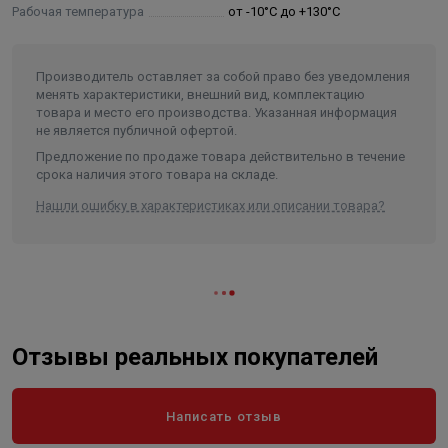
Рабочая температура
от -10°С до +130°С
DN
Н1
Н2
L
D
nxd
C
кг
200
175
260
40
60
12x22
369
15,0
Производитель оставляет за собой право без уведомления
менять характеристики, внешний вид, комплектацию
товара и место его производства. Указанная информация
не является публичной офертой.
Предложение по продаже товара действительно в течение
срока наличия этого товара на складе.
Нашли ошибку в характеристиках или описании товара?
Отзывы реальных покупателей
Написать отзыв