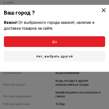
к ним.
Ваш город ?
Важно!
От выбранного города зависят, наличие и
доставка товаров на сайте.
Показать полностью
Характеристики
Да
Основные
Нет, выбрать другой
Материал корпуса
чугун
система отопления/
Применение
водоснабжения
вода, воздух и другие
Рабочая среда
неагрессивные среды
межфланцевое на шпильках и
Тип присоединения
гайках
Рабочее давление
16 бар