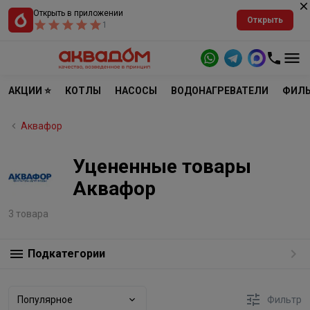
Открыть в приложении
Открыть
1
АКЦИИ ⭐
КОТЛЫ
НАСОСЫ
ВОДОНАГРЕВАТЕЛИ
ФИЛЬ
Аквафор
Уцененные товары
Аквафор
3 товара
Подкатегории
Популярное
Фильтр