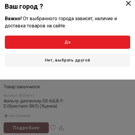
В корзину
Подробнее
Ваш город ?
Нет в наличии
Важно!
От выбранного города зависят, наличие и
доставка товаров на сайте.
Да
Нет, выбрать другой
Товар закончился
Артикул: 892044-У2
Фильтр-диспенсер GX-60LB-F-
D (Кристалл ЭКО) (Уценка)
нет отзывов
Подробнее