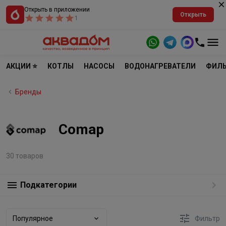
Открыть в приложении
Открыть
1
АКЦИИ ⭐
КОТЛЫ
НАСОСЫ
ВОДОНАГРЕВАТЕЛИ
ФИЛЬ
Бренды
Comap
30 товаров
Подкатегории
Популярное
Фильтр