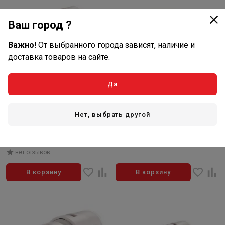
Ваш город ?
Важно!
От выбранного города зависят, наличие и
доставка товаров на сайте.
Да
527
653
₽/шт
₽/шт
В наличии: 8 шт
В наличии: 18 шт
Нет, выбрать другой
Артикул: 9130RP201620
Артикул: 9090GP1612
Тройник редукционный Comap
Уголок 90° с ВР 16-F1/2 PUSH
20х2-16х2-20х2 PUSH серия
нет отзывов
9130RP
нет отзывов
В корзину
В корзину