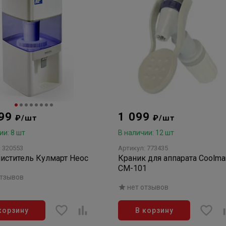
999
1 099
₽/шт
₽/шт
ии: 8 шт
В наличии: 12 шт
: 320553
Артикул: 773435
иститель Кулмарт Неос
Краник для аппарата Coolma
СМ-101
отзывов
нет отзывов
корзину
В корзину