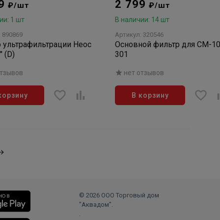
99
2 799
₽/шт
₽/шт
ии: 1 шт
В наличии: 14 шт
: 890869
Артикул: 320546
 ультрафильтрации Неос
Основной фильтр для СМ-10
" (D)
301
отзывов
нет отзывов
корзину
В корзину
© 2026 ООО Торговый дом
"Аквадом".
.