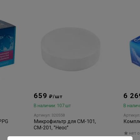
659
6 2
₽/шт
В наличии: 107 шт
В налич
Артикул: 320558
Артикул
PPG
Микрофильтр для СМ-101,
Компл
СМ-201, "Неос"
нет 
нет отзывов