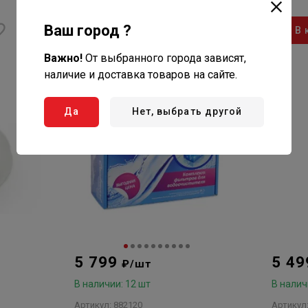
Ваш город ?
В корзину
В 
Важно!
От выбранного города зависят,
наличие и доставка товаров на сайте.
Да
Нет, выбрать другой
5 799
5 4
₽/шт
В наличии: 12 шт
В налич
Артикул: 882120
Артикул