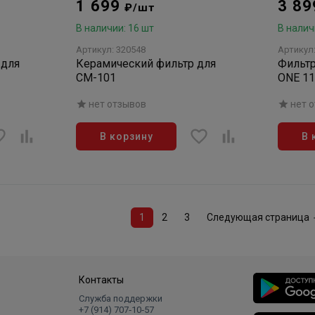
1 699
3 8
₽/шт
В наличии: 16 шт
В налич
Артикул: 320548
Артикул
 для
Керамический фильтр для
Фильтр
СМ-101
ONE 11
нет отзывов
нет 
В корзину
В 
1
2
3
Следующая страница
Контакты
Служба поддержки
+7 (914) 707‑10‑57