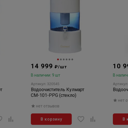
14 999
10 
₽/шт
В наличии: 9 шт
В налич
Артикул: 320545
Артикул
т
Водоочиститель Кулмарт
Водооч
СМ-101-PPG (стекло)
нет 
нет отзывов
В корзину
В 