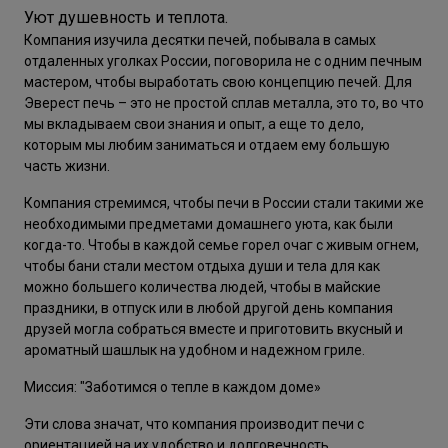
Уют душевность и теплота.
Компания изучила десятки печей, побывала в самых
отдаленных уголках России, поговорила не с одним печным
мастером, чтобы выработать свою концепцию печей. Для
Эверест печь – это не простой сплав металла, это то, во что
мы вкладываем свои знания и опыт, а еще то дело,
которым мы любим заниматься и отдаем ему большую
часть жизни.
Компания стремимся, чтобы печи в России стали такими же
необходимыми предметами домашнего уюта, как были
когда-то. Чтобы в каждой семье горел очаг с живым огнем,
чтобы бани стали местом отдыха души и тела для как
можно большего количества людей, чтобы в майские
праздники, в отпуск или в любой другой день компания
друзей могла собраться вместе и приготовить вкусный и
ароматный шашлык на удобном и надежном гриле.
Миссия: "Заботимся о тепле в каждом доме»
Эти слова значат, что компания производит печи с
ориентацией на их удобство и долговечность