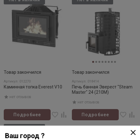
Товар закончился
Товар закончился
Артикул: 012270
Артикул: 018414
Каминная топка Everest V10
Печь банная Эверест "Steam
Master" 24 (210М)
нет отзывов
нет отзывов
Подробнее
Подробнее
Нет в наличии
Ваш город ?