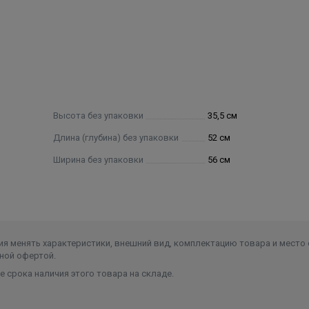
ной 1 мм. Внешняя отделка выполнена в виде кожуха
окрытого порошковой эмалью, устойчивой к механическому
с удобной ручкой. Крышка позволяет обслуживать бак или
подачи воды.
 к трубе диаметром ½ дюйма.
ния в подающей системе и составляет в среднем 4-5 мину
Высота без упаковки
35,5 см
Длина (глубина) без упаковки
52 см
Ширина без упаковки
56 см
я менять характеристики, внешний вид, комплектацию товара и место 
ной офертой.
 срока наличия этого товара на складе.