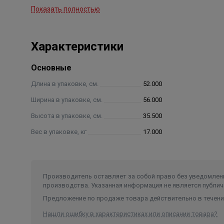
Показать полностью
Сам бак изготовлен из нержавеющей стали толщи
из нержавеющей стали (толщина так же 1 мм), п
воздействию и влиянию влаги.
Характеристики
Сверху бак закрывается металлической крышкой 
набирать в него воду при отсутствии центральной 
Основные
Подключение обливного устройства производится
Время наполнения бака зависит от величины давле
Длина в упаковке, см.
52.000
Ширина в упаковке, см.
56.000
Гарантия 1 год.
Высота в упаковке, см.
35.500
Вес в упаковке, кг
17.000
Производитель оставляет за собой право без уведомлени
производства. Указанная информация не является публич
Предложение по продаже товара действительно в течение
Нашли ошибку в характеристиках или описании товара?