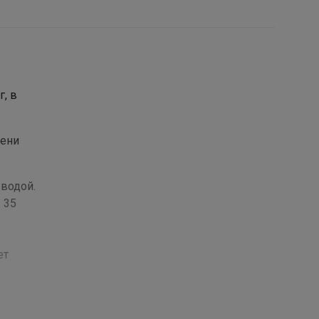
, в
мени
водой.
 35
ет