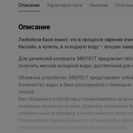
Описание
Характеристики
Наличие
Отзыв
Описание
Любители бани знают, что в процессе парения очен
бассейн, в купель, в холодную воду – лучшее за
Для ценителей контраста ЭВЕРЕСТ предлагает обл
получить массив холодной воды, достаточной для 
Обливное устройство ЭВЕРЕСТ представляет собо
Количество воды в баке регулируется с помощью
литров.
Бак обливного устройства устанавливается на высо
помощью рукоятки на цепи. Широкое основание б
оптимальный по размеру и интенсивности поток в
Равномерная подача большого объёма воды обесп
открывающихся при потягивании рукоятки вниз.