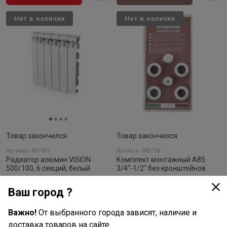
Нет в наличии
Нет в наличии
Товар закончился
Товар закончился
Артикул: 887487
Артикул: 886758
Радиатор алюмин VISION
Комплект монтажный A85
500/100, 6 секций, белый
3/4"-1/2" без кронштейнов
нет отзывов
нет отзывов
Ваш город ?
Подробнее
Подробнее
Важно!
От выбранного города зависят, наличие и
доставка товаров на сайте.