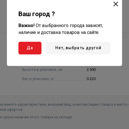
Ваш город ?
Важно!
От выбранного города зависят,
наличие и доставка товаров на сайте.
Да
Нет, выбрать другой
Высота в упаковке, см.
2.500
Вес в упаковке, кг
0.220
я менять характеристики, внешний вид, комплектацию товара и место 
ной офертой.
 срока наличия этого товара на складе.