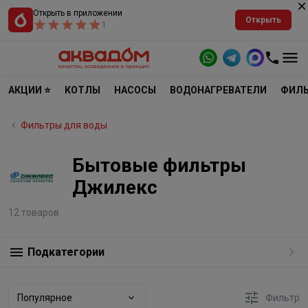
Открыть в приложении
Открыть
1
АКЦИИ ⭐
КОТЛЫ
НАСОСЫ
ВОДОНАГРЕВАТЕЛИ
ФИЛЬ
Фильтры для воды
Бытовые фильтры
Джилекс
12 товаров
Подкатегории
Популярное
Фильтр