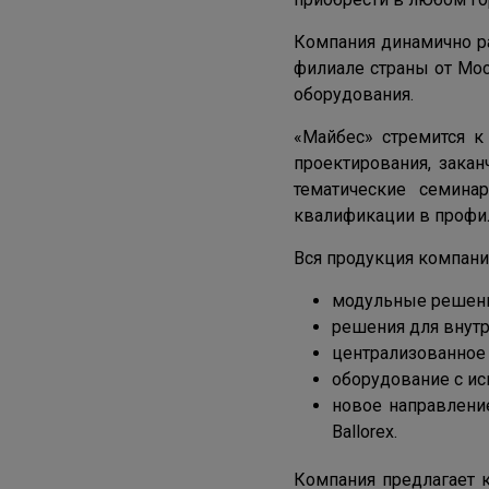
Компания динамично р
филиале страны от Мос
оборудования.
«Майбес» стремится к
проектирования, зака
тематические семина
квалификации в профил
Вся продукция компании
модульные решени
решения для внут
централизованное
оборудование с и
новое направление
Ballorex.
Компания предлагает к