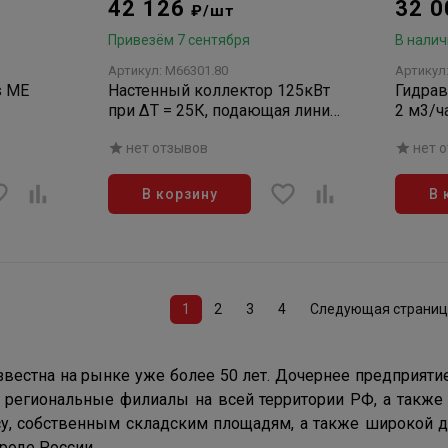
42 126
32 
₽/шт
Привезём 7 сентября
В налич
Артикул: M66301.80
Артикул
s ME
Настенный коллектор 125кВт
Гидрав
при ΔТ = 25К, подающая линия
2 м3/ча
слева, 2 контура V-UK/V-MK,
нет отзывов
нет 
В корзину
В 
1
2
3
4
Следующая страниц
вестна на рынке уже более 50 лет. Дочернее предприятие
региональные филиалы на всей территории РФ, а также 
су, собственным складским площадям, а также широкой 
роде России.