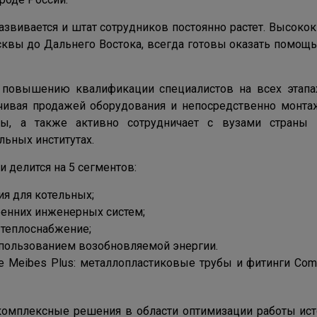
азвивается и штат сотрудников постоянно растет. Высо
квы до Дальнего Востока, всегда готовы оказать помощь
 повышению квалификации специалистов на всех этапах
нчивая продажей оборудования и непосредственно монта
ры, а также активно сотрудничает с вузами страны
ьных институтах.
 делится на 5 сегментов:
я для котельных;
ренних инженерных систем;
 теплоснабжение;
спользованием возобновляемой энергии.
 Meibes Plus: металлопластиковые трубы и фитинги Coma
омплексные решения в области оптимизации работы исто