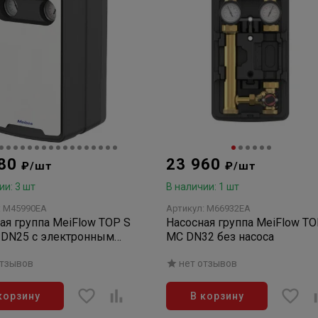
780
23 960
₽/шт
₽/шт
ии: 3 шт
В наличии: 1 шт
: M45990EA
Артикул: M66932EA
ая группа MeiFlow TOP S
Насосная группа MeiFlow TO
 DN25 с электронным
MC DN32 без насоса
татом без насоса
отзывов
нет отзывов
корзину
В корзину