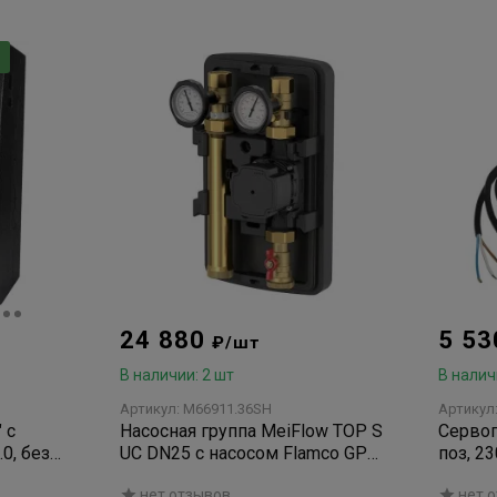
24 880
5 5
₽/шт
В наличии: 2 шт
В налич
Артикул: M66911.36SH
Артикул
 с
Насосная группа MeiFlow TOP S
Сервоп
0, без
UC DN25 с насосом Flamco GPA
поз, 23
иния
25-7.5
120с/9
нет отзывов
нет 