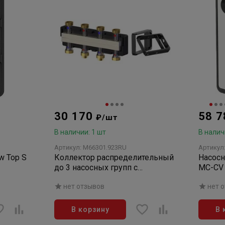
30 170
58 
₽/шт
В наличии: 1 шт
В налич
Артикул: M66301.923RU
Артикул
w Top S
Коллектор распределительный
Насосн
до 3 насосных групп с
MC-CV
байпасом до 40 кВт, нерж.
термос
нет отзывов
нет 
сталь (с компл. кроншт.)
В корзину
В 