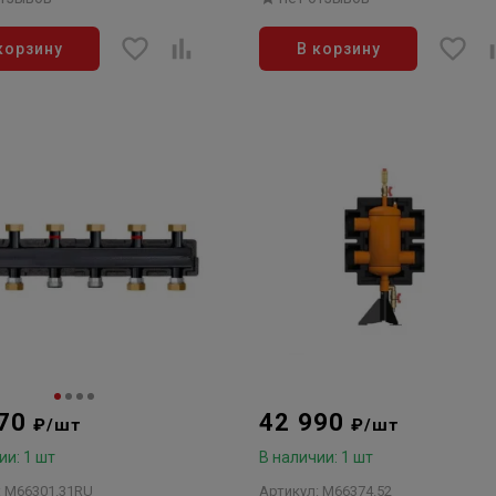
слева
корзину
В корзину
570
42 990
₽/шт
₽/шт
ии: 1 шт
В наличии: 1 шт
: M66301.31RU
Артикул: M66374.52