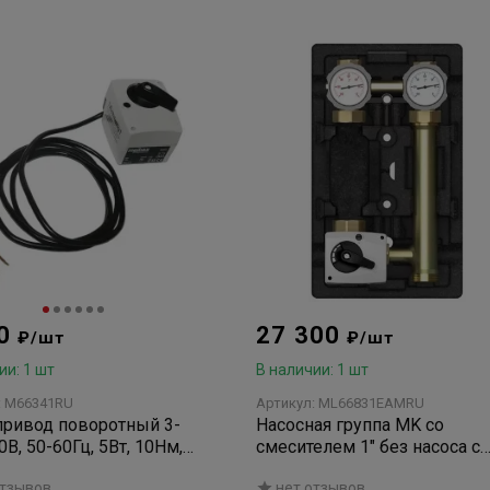
30
27 300
₽/шт
₽/шт
ии: 1 шт
В наличии: 1 шт
: M66341RU
Артикул: ML66831EAMRU
ривод поворотный 3-
Насосная группа MK со
0В, 50-60Гц, 5Вт, 10Нм,
смесителем 1" без насоса с
0°, IP42
сервоприводом 230В, подач
отзывов
нет отзывов