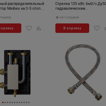
нный распределительный
Стрелка 135 кВт, 6м3/ч Ду50
тор Meibes на 3-5 отоп.
гидравлическим
с кронштейнами
выравниванием
отзывов
нет отзывов
корзину
В корзину