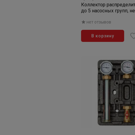
Коллектор распредели
до 5 насосных групп, н
сталь 1 1/2" (с компле
нет отзывов
кронштейнов)
В корзину