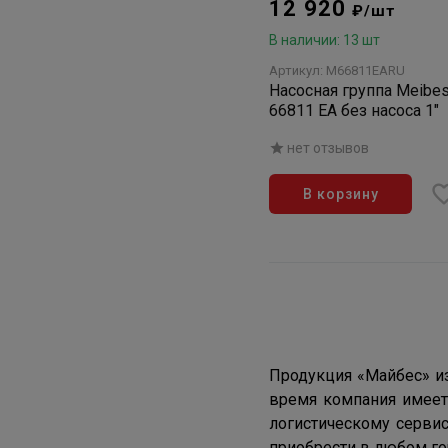
12 920
₽/шт
В наличии: 13 шт
Артикул: M66811EARU
Насосная группа Meibe
66811 EA без насоса 1"
нет отзывов
В корзину
Продукция «Майбес» из
время компания имеет 
логистическому серви
приобрести в любом го