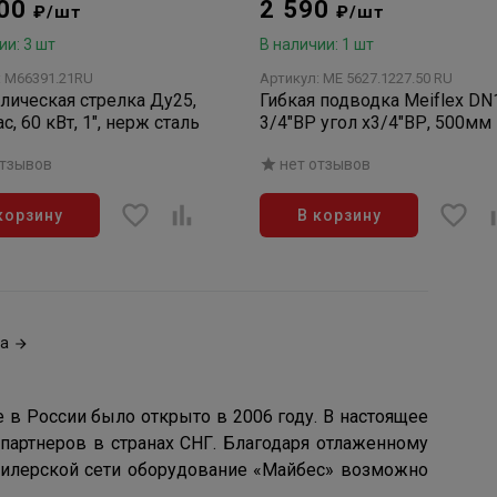
000
2 590
₽/шт
₽/шт
ии: 3 шт
В наличии: 1 шт
: M66391.21RU
Артикул: ME 5627.1227.50 RU
лическая стрелка Ду25,
Гибкая подводка Meiflex DN
с, 60 кВт, 1", нерж сталь
3/4"ВР угол х3/4"ВР, 500мм
отзывов
нет отзывов
корзину
В корзину
а
 в России было открыто в 2006 году. В настоящее
партнеров в странах СНГ. Благодаря отлаженному
дилерской сети оборудование «Майбес» возможно