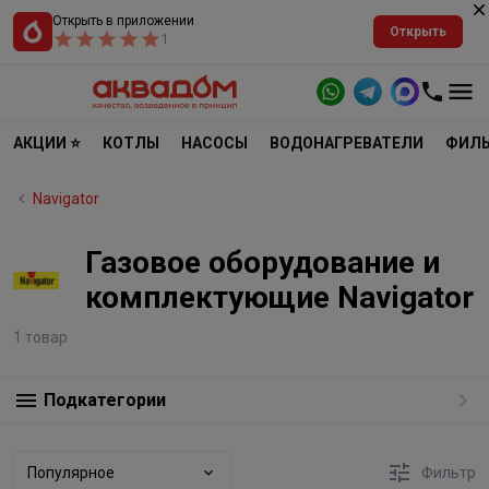
Открыть в приложении
Открыть
1
АКЦИИ ⭐
КОТЛЫ
НАСОСЫ
ВОДОНАГРЕВАТЕЛИ
ФИЛЬ
Navigator
Газовое оборудование и
комплектующие Navigator
1 товар
Подкатегории
Популярное
Фильтр