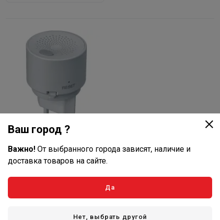
Ваш город ?
2 290
₽/шт
Важно!
От выбранного города зависят, наличие и
В наличии: 15 шт
доставка товаров на сайте.
Артикул: 82426
Датчик утечки газа Navigator
Да
NSH-SNR-02 Wi Fi
нет отзывов
Нет, выбрать другой