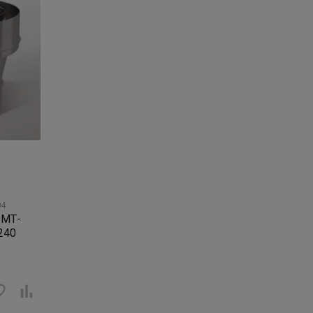
94
ПМТ-
/240