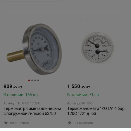
909
1 550
₽/шт
₽/шт
В наличии: 165 шт
В наличии: 71 шт
Артикул: DU4991100235
Артикул: 895350
Термометр биметаллический
Термоманометр "ZOTA" 4 бар,
с погружной гильзой 63/50
120С 1/2" д=63
Zota
нет отзывов
нет отзывов