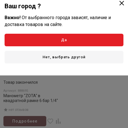
В корзину
В корзину
Ваш город ?
Нет в наличии
Важно!
От выбранного города зависят, наличие и
доставка товаров на сайте.
Да
Нет, выбрать другой
Товар закончился
Артикул: 888695
Манометр "ZOTA" в
квадратной рамке 6 бар 1/4"
нет отзывов
Подробнее