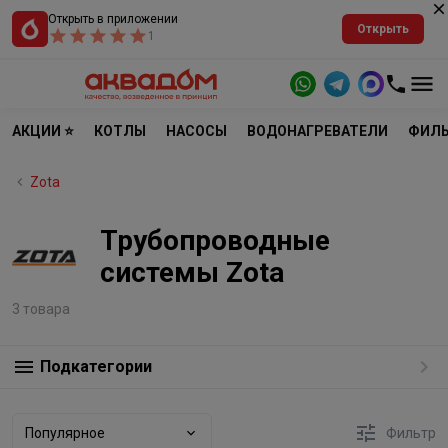
Открыть в приложении
Открыть
1
АКЦИИ ⭐
КОТЛЫ
НАСОСЫ
ВОДОНАГРЕВАТЕЛИ
ФИЛЬ
Zota
Трубопроводные
системы Zota
3 товара
Подкатегории
Популярное
Фильтр