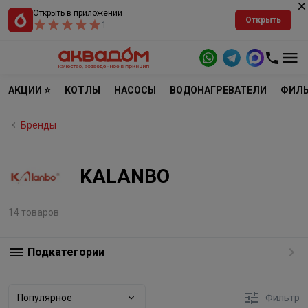
Открыть в приложении
Открыть
1
АКЦИИ ⭐
КОТЛЫ
НАСОСЫ
ВОДОНАГРЕВАТЕЛИ
ФИЛЬ
Бренды
KALANBO
14 товаров
Подкатегории
Популярное
Фильтр