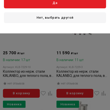
Да
Нет, выбрать другой
25 700
11 590
₽/шт
₽/шт
В наличии: 17 шт
В наличии: 11 шт
Артикул: KLB-7229-10
Артикул: KLB-7229-3
Коллектор из нерж. стали
Коллектор из нерж. стали
KALANBO, для теплого пола, в
KALANBO, для теплого пола, в
сборе, 1"х3/4" ЕК 10 вых.
сборе, 1"х3/4" ЕК 3 вых. компл.
нет отзывов
нет отзывов
компл.
В корзину
В корзину
Новинка
Новинка