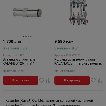
1 700
9 580
₽/шт
₽/шт
В наличии: 5 шт
В наличии: 9 шт
Артикул: KLB-8011B
Артикул: KLB-7229-2
Вставка-удлинитель
Коллектор из нерж. стали
KALANBO,126 mm1"
KALANBO, для теплого пола, в
сборе, 1"х3/4" ЕК 2 вых. компл.
нет отзывов
нет отзывов
В корзину
В корзину
Kalambo (Китай) Co., Ltd. является дочерней компанией
Kalambo Co., Ltd. из Германии. Это предприятие,