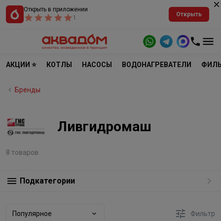
Открыть в приложении
Открыть
1
АКЦИИ ⭐
КОТЛЫ
НАСОСЫ
ВОДОНАГРЕВАТЕЛИ
ФИЛЬ
Бренды
Ливгидромаш
8 товаров
Подкатегории
Популярное
Фильтр