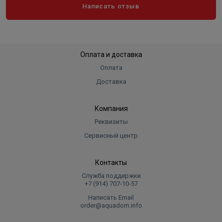
Написать отзыв
мм.
Корпус двигателя из толстостенной трубы,
позволяющей исключить деформацию и
разгерметизацию при грубом обращении.
Оплата и доставка
В конструкции применяются торцовые уплотнения
Оплата
ведущих мировых производителей, позволяющие
Доставка
повысить надёжность изделия в целом.
Компания
Реквизиты
Сервисный центр
Контакты
Служба поддержки
+7 (914) 707‑10‑57
Написать Email
order@aquadom.info