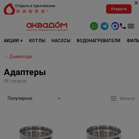
Открыть в приложении
Открыть
1
АКЦИИ ⭐
КОТЛЫ
НАСОСЫ
ВОДОНАГРЕВАТЕЛИ
ФИЛЬ
Дымоходы
Адаптеры
48 товаров
Популярное
Фильтр