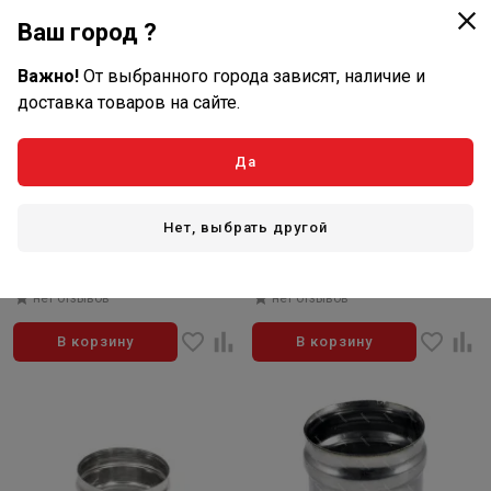
Ваш город ?
Важно!
От выбранного города зависят, наличие и
доставка товаров на сайте.
372
489
Да
₽/шт
₽/шт
В наличии: 99 шт
В наличии: 55 шт
Артикул: TS.FRT.AKL.0150.32858
Артикул: TS.ST5.AKL.0115.79296
Нет, выбрать другой
Адаптер моно М-М 430, 0,8, D
Адаптер Моно М-М 304, 0,8, D
150
115
нет отзывов
нет отзывов
В корзину
В корзину