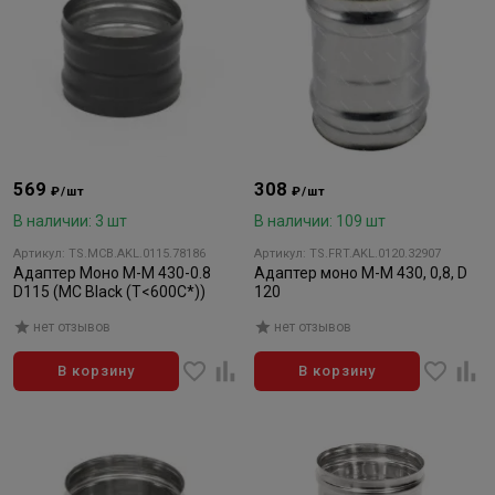
569
308
₽/шт
₽/шт
В наличии: 3 шт
В наличии: 109 шт
Артикул: TS.MCB.AKL.0115.78186
Артикул: TS.FRT.AKL.0120.32907
Адаптер Моно М-М 430-0.8
Адаптер моно М-М 430, 0,8, D
D115 (MC Black (Т<600C*))
120
нет отзывов
нет отзывов
В корзину
В корзину