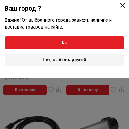
Ваш город ?
Важно!
От выбранного города зависят, наличие и
доставка товаров на сайте.
516
2 850
Да
₽/шт
₽/шт
В наличии: 19 шт
В наличии: 4 шт
Артикул: 71/5/21
Артикул: 2.643-147.0
Нет, выбрать другой
Автошампунь для
Пенное сопло FJ 6
бесконтактной мойки
нет отзывов
усиленный Huter (1л)
нет отзывов
В корзину
В корзину