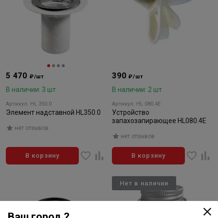
5 470
390
₽/шт
₽/шт
В наличии: 3 шт
В наличии: 2 шт
Артикул: HL 350.0
Артикул: HL 080.4E
Элемент надставной HL350.0
Устройство
запахозапирающее HL080.4Е
нет отзывов
нет отзывов
В корзину
В корзину
Нет в наличии
Ваш город ?