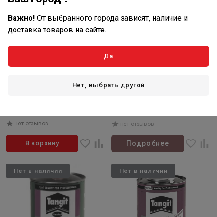
Важно!
От выбранного города зависят, наличие и
доставка товаров на сайте.
Да
1 130
₽/шт
Товар закончился
В наличии: 1 шт
Нет, выбрать другой
Артикул: 019665
Артикул: HL 350
Клей 118мл Bailey для ПВХ
Удлинитель для трапов HL 350
труб
нет отзывов
нет отзывов
В корзину
Подробнее
Нет в наличии
Нет в наличии