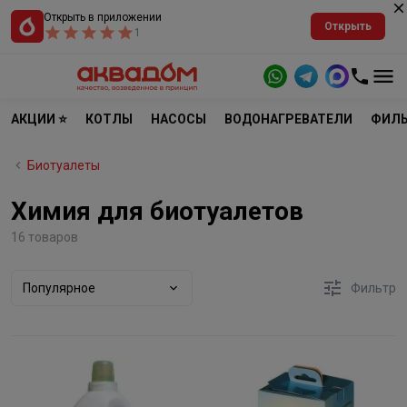
Открыть в приложении
Открыть
1
АКЦИИ ⭐
КОТЛЫ
НАСОСЫ
ВОДОНАГРЕВАТЕЛИ
ФИЛЬ
Биотуалеты
Химия для биотуалетов
16 товаров
Популярное
Фильтр