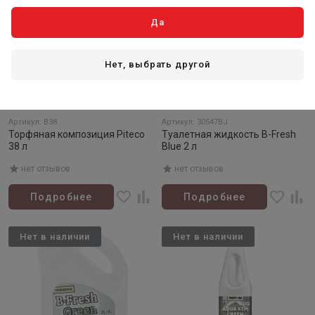
Да
Нет, выбрать другой
Товар закончился
Товар закончился
Артикул: B38
Артикул: 30547BJ
Торфяная композиция Piteco
Туалетная жидкость B-Fresh
38 л
Blue 2 л
нет отзывов
нет отзывов
Подробнее
Подробнее
Нет в наличии
Нет в наличии