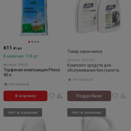
611
₽/шт
Товар закончился
В наличии: 118 шт
Артикул: BCH-050
Артикул: B40-01
Комплект средств для
Торфяная композиция Piteco
обслуживания биотуалета
40 л
Формула BIOFORCE
нет отзывов
нет отзывов
В корзину
Подробнее
Нет в наличии
Нет в наличии