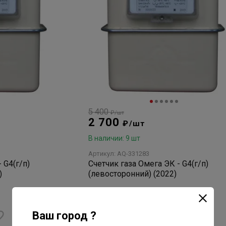
5 400
₽/шт
2 700
₽/шт
В наличии: 9 шт
Артикул: AQ-331283
 G4(г/п)
Счетчик газа Омега ЭК - G4(г/п)
)
(левосторонний) (2022)
нет отзывов
Ваш город ?
В корзину