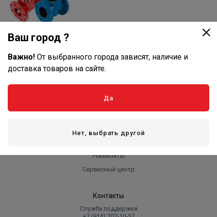
Промышленные
Ваш город ?
счетчики для воды
Важно!
От выбранного города зависят, наличие и
доставка товаров на сайте.
Оплата и доставка
Да
Оплата
Доставка
Нет, выбрать другой
Компания
Реквизиты
Сервисный центр
Контакты
Служба поддержки
+7 (914) 707‑10‑57