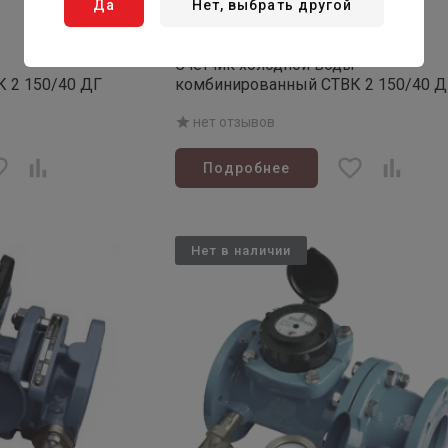
Да
Нет, выбрать другой
Товар закончился
Артикул: 10-150-03
ы
Счетчик холодной воды
 2 150/40 ДГ
комбинированный СТВК 2 150/40 Д
нет отзывов
Подробнее
Нет в наличии