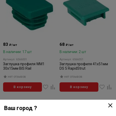
83
68
₽/шт
₽/шт
В наличии: 17 шт
В наличии: 2 шт
Артикул: 6566001
Артикул: 6566051
Заглушка профиля WM1
Заглушка профиля 41х51мм
30х15мм BIS Rail
DS 5 RapidStrut
нет отзывов
нет отзывов
В корзину
В корзину
Ваш город ?