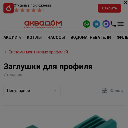
Открыть в приложении
Открыть
1
АКЦИИ ⭐
КОТЛЫ
НАСОСЫ
ВОДОНАГРЕВАТЕЛИ
ФИЛЬ
Системы монтажных профилей
Заглушки для профиля
7 товаров
Популярное
Фильтр