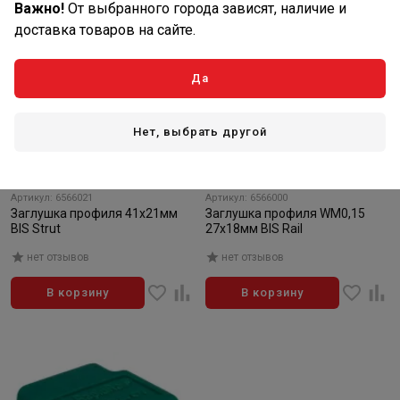
Важно!
От выбранного города зависят, наличие и
доставка товаров на сайте.
Да
Нет, выбрать другой
98
83
₽/шт
₽/шт
В наличии: 101 шт
В наличии: 127 шт
Артикул: 6566021
Артикул: 6566000
Заглушка профиля 41х21мм
Заглушка профиля WM0,15
BIS Strut
27х18мм BIS Rail
нет отзывов
нет отзывов
В корзину
В корзину