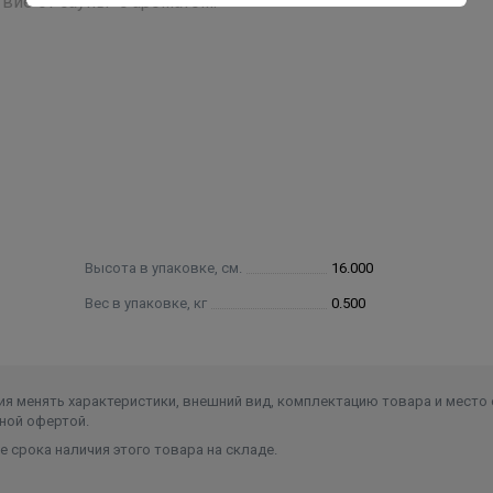
вие от сауны с ароматом.
Высота в упаковке, см.
16.000
Вес в упаковке, кг
0.500
я менять характеристики, внешний вид, комплектацию товара и место 
ной офертой.
 срока наличия этого товара на складе.