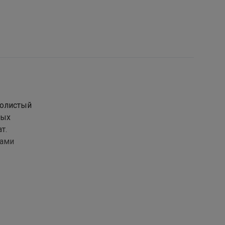
молистый
ных
т.
тами