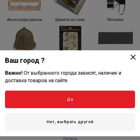
Аксессуары разное
Брикеты из соли
Мочалки
Банные шапки
Термометры и станции
Текстиль для бани
Ваш город ?
Важно!
От выбранного города зависят, наличие и
доставка товаров на сайте.
Обливные устройства
Веники
Да
Нет, выбрать другой
Оплата и доставка
Оплата