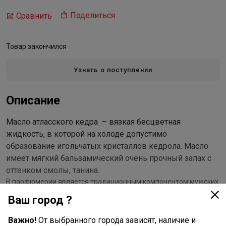
Поделиться
Сравнить
Товар закончился
Узнать о поступлении
Описание
Масло атласского кедра – вязкая бесцветная
жидкость, в которой на холоде допустимо
образование игольчатых кристаллов кедрола. Масло
имеет мягкий бальзамический очень прочный запах с
оттенком смолы, танина.
В парфюмерии является традиционным компонентом мужских
одеколонов, лосьонов и дезодорантов.
Ваш город ?
В косметике:
Важно!
От выбранного города зависят, наличие и