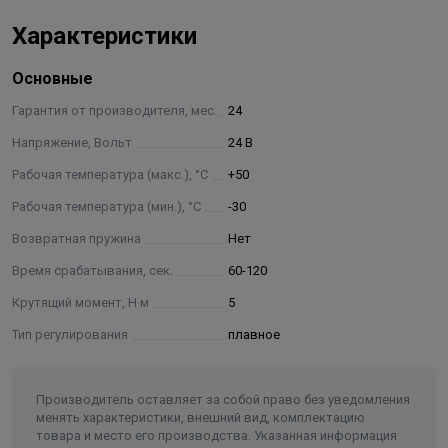
производиться при отключенном электропитании.
Характеристики
• Подвод электропитания должен выполняться
компетентным персоналом при соблюдении
Основные
действующих норм.
• Запрещается полностью снимать крышку корпуса. Это
Гарантия от производителя, мес.
24
ведет к снятию гарантии.
Напряжение, Вольт
24 В
• Приводы непригодны для использования во
Рабочая температура (макс.), °С
+50
взрывоопасной среде.
• С безопасно низким напряжением работают только
Рабочая температура (мин.), °С
-30
версии на 24 В.
Возвратная пружина
Нет
Время срабатывания, сек.
60-120
Крутящий момент, Н·м
5
Тип регулирования
плавное
Производитель оставляет за собой право без уведомления
менять характеристики, внешний вид, комплектацию
товара и место его производства. Указанная информация