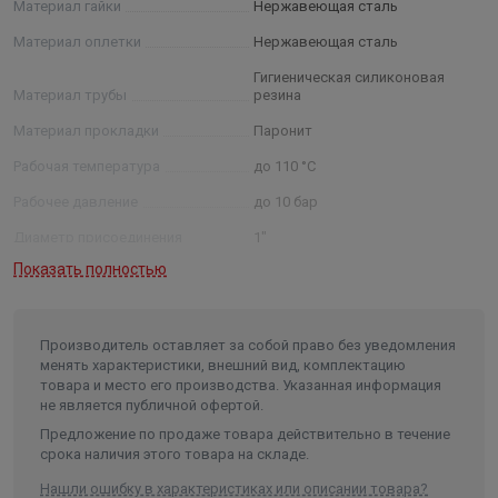
Материал гайки
Нержавеющая сталь
Материал оплетки
Нержавеющая сталь
Гигиеническая силиконовая
Материал трубы
резина
Материал прокладки
Паронит
Рабочая температура
до 110 °С
Рабочее давление
до 10 бар
Диаметр присоединения
1"
Показать полностью
Длина в упаковке, см.
63.000
Ширина в упаковке, см.
4.000
Высота в упаковке, см.
4.000
Производитель оставляет за собой право без уведомления
менять характеристики, внешний вид, комплектацию
Вес в упаковке, кг
0.131
товара и место его производства. Указанная информация
не является публичной офертой.
Высота
4
Предложение по продаже товара действительно в течение
Длина
63
срока наличия этого товара на складе.
Ширина
4
Нашли ошибку в характеристиках или описании товара?