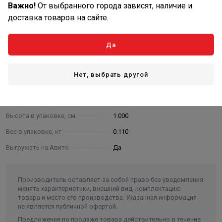
Важно!
От выбранного города зависят, наличие и
доставка товаров на сайте.
Характеристики
Да
Основные
Диаметр, мм
16х25
Нет, выбрать другой
Длина в упаковке, см.
20.000
Ширина в упаковке, см.
11.000
Высота в упаковке, см.
1.000
Вес в упаковке, кг
0.110
Выгружать на Авито
Да
Производитель оставляет за собой право без уведомления
менять характеристики, внешний вид, комплектацию
товара и место его производства. Указанная информация
не является публичной офертой.
Предложение по продаже товара действительно в течение