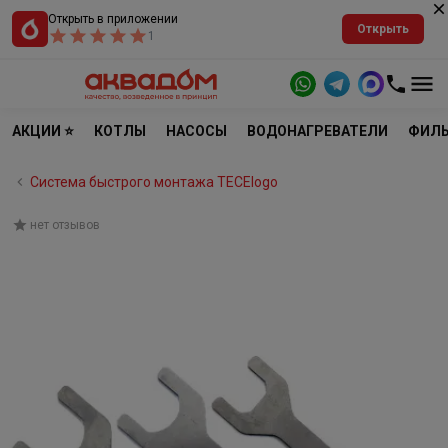
Открыть в приложении
Открыть
1
АКЦИИ ⭐
КОТЛЫ
НАСОСЫ
ВОДОНАГРЕВАТЕЛИ
ФИЛЬ
Система быстрого монтажа TECElogo
нет отзывов