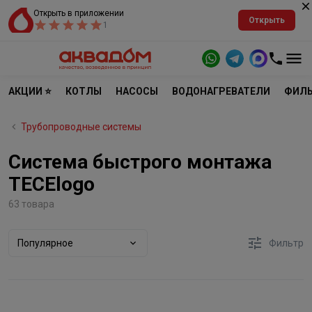
Открыть в приложении
Открыть
1
АКЦИИ ⭐
КОТЛЫ
НАСОСЫ
ВОДОНАГРЕВАТЕЛИ
ФИЛЬ
Трубопроводные системы
Система быстрого монтажа
TECElogo
63 товара
Популярное
Фильтр