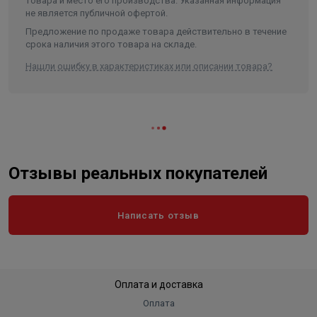
товара и место его производства. Указанная информация
сети осуществляются автоматически посредством
не является публичной офертой.
протокола DHCP.
Предложение по продаже товара действительно в течение
срока наличия этого товара на складе.
Инсталляция займет меньше минуты - нужно просто
вставить модуль расширения в плату прибора (слот №
Нашли ошибку в характеристиках или описании товара?
1) и зафиксировать его двумя винтами (в комплекте).
ВНИМАНИЕ:
Для работы данного модуля расширения Ethernet
необходимо вытащить из модуля управления Smart
Отзывы реальных покупателей
плату расширения Tuya
При использовании модуля расширения Ethernet
подключение по Wi-Fi становится невозможным
Написать отзыв
Оплата и доставка
Оплата