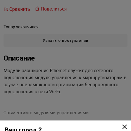
Поделиться
Сравнить
Товар закончился
Узнать о поступлении
Описание
Модуль расширения Ethernet служит для сетевого
подключения модуля управления к маршрутизаторам в
случае невозможности организации беспроводного
подключения к сети Wi-Fi.
Совместим с модулями управлениями:
- Neptun Smart
Ваш город ?