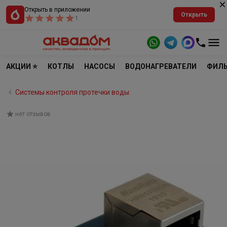
Открыть в приложении
Открыть
1
АКЦИИ ⭐
КОТЛЫ
НАСОСЫ
ВОДОНАГРЕВАТЕЛИ
ФИЛЬ
Системы контроля протечки воды
нет отзывов