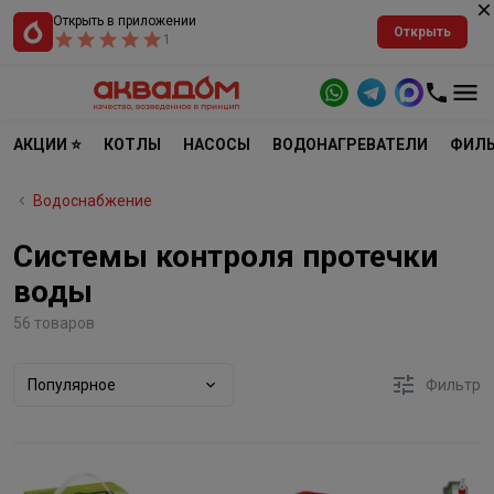
Открыть в приложении
Открыть
1
АКЦИИ ⭐
КОТЛЫ
НАСОСЫ
ВОДОНАГРЕВАТЕЛИ
ФИЛЬ
Водоснабжение
Системы контроля протечки
воды
56 товаров
Популярное
Фильтр