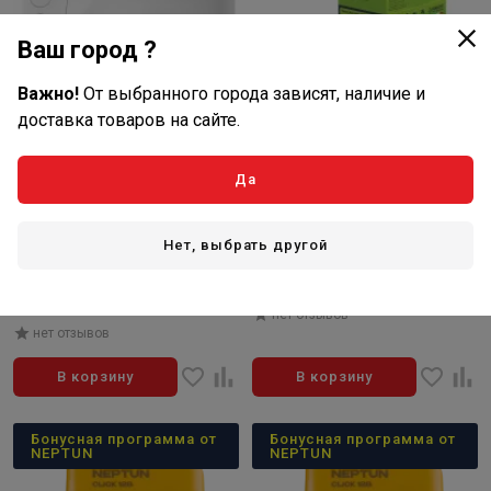
Ваш город ?
Важно!
От выбранного города зависят, наличие и
доставка товаров на сайте.
Да
19 990
17 990
₽/шт
₽/шт
В наличии: 5 шт
В наличии: 2 шт
Нет, выбрать другой
Артикул: 100035901000
Артикул: 100035512000
Модуль управления Neptun
Система Neptun Base Light 3/4
Smart+ Tuya
нет отзывов
нет отзывов
В корзину
В корзину
Бонусная программа от
Бонусная программа от
NEPTUN
NEPTUN