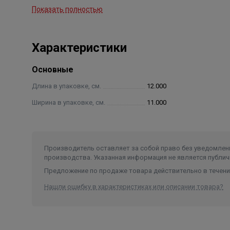
Показать полностью
Максимальный ток нагрузки 5 А
Потребляемая мощность не более 1,5 Вт
Время срабатывания не более 2 с
Характеристики
Время непрерывной работы не ограничено
Степень защиты IP54
Основные
Габариты 115×105×40 мм
Масса не более 250 г
Длина в упаковке, см.
12.000
Максимальное количество подключаемых датчиков
Ширина в упаковке, см.
11.000
Максимальное количество подключаемых кранов 
Срок службы не менее 7 лет
Производитель оставляет за собой право без уведомлени
производства. Указанная информация не является публич
Предложение по продаже товара действительно в течение
Нашли ошибку в характеристиках или описании товара?