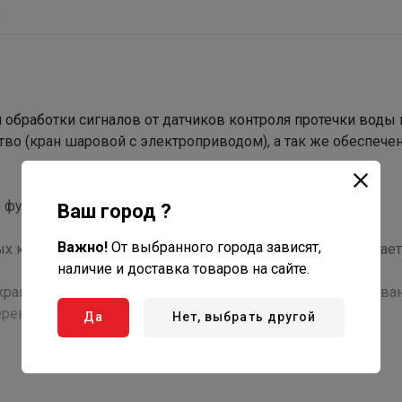
ы
 обработки сигналов от датчиков контроля протечки воды
во (кран шаровой с электроприводом), а так же обеспече
 функции:
Ваш город ?
Важно!
От выбранного города зависят,
 кранов с электроприводом 1 раз в месяц, что исключает
наличие и доставка товаров на сайте.
кранов с электроприводом через 120 сек после срабатыва
ерекрытия кранов.
Да
Нет, выбрать другой