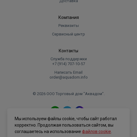
Доставка
повышает температурную и химическую стойкость
системы.
Компания
Реквизиты
Пресс-фитинги Varmega Inox Press имеют два
уникальных уровня индикации:
Сервисный центр
- Все раструбные пресс-фитинги оснащены синей
термоусаживаемой пленкой, которая остается на
Контакты
неопрессованном фитинге и слетает, если фитинг уже
Служба поддержки
опрессован.
+7 (914) 707‑10‑57
- Все уплотнения EPDM, установленные в пресс-
Написать Email
order@aquadom.info
фитинги Varmega Inoxpress, имеют специальную
конструкцию, которая будет показывать
неопрессованные соединения, они будут не
© 2026 ООО Торговый дом "Аквадом".
.
герметичны (протекать) под давлением от 0,1 до 6,0
бар. Благодаря такой конструкции все
неопрессованные соединения выявляются на этапе
Мы используем файлы cookie, чтобы сайт работал
испытаний и легко исправляются без потери времени.
Политика конфиденциальности
корректно. Продолжая пользоваться сайтом, вы
соглашаетесь на использование
файлов cookie
.