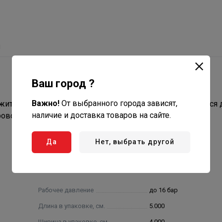
ы
Ваш город ?
Важно!
От выбранного города зависят,
жит для монтажа его разветвлений, а так же используется 
наличие и доставка товаров на сайте.
роводной конструкции.
Да
Нет, выбрать другой
Рабочее давление
до 16 бар
Длина в упаковке, см.
5.000
Ширина в упаковке, см.
4.000