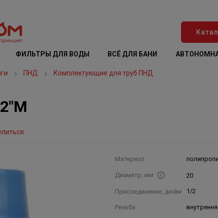
Катал
ФИЛЬТРЫ ДЛЯ ВОДЫ
ВСЁ ДЛЯ БАНИ
АВТОНОМНА
нги
ПНД
Комплектующие для труб ПНД
/2"М
елиться
Материал
полипроп
Диаметр, мм
20
Присоединение, дюйм
1/2
Резьба
внутрення