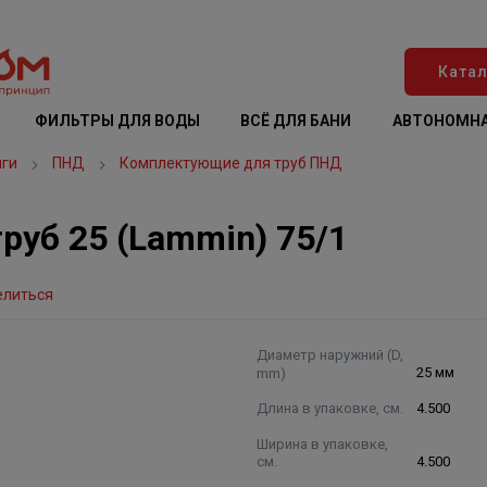
Катал
ФИЛЬТРЫ ДЛЯ ВОДЫ
ВСЁ ДЛЯ БАНИ
АВТОНОМНА
нги
ПНД
Комплектующие для труб ПНД
руб 25 (Lammin) 75/1
елиться
Диаметр наружний (D,
mm)
25 мм
Длина в упаковке, см.
4.500
Ширина в упаковке,
см.
4.500