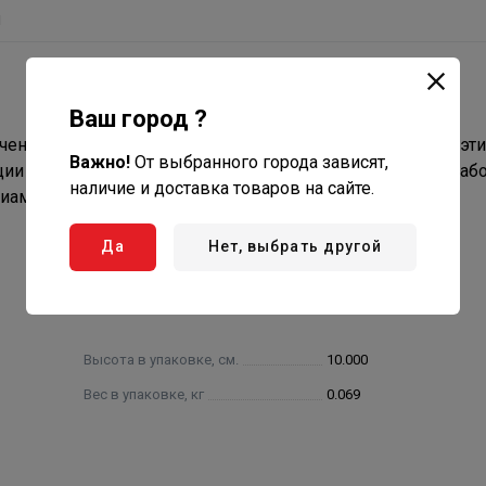
ы
Ваш город ?
чена для обеспечения надёжного соединения двух полиэт
Важно!
От выбранного города зависят,
ции систем питьевого или технического водопровода с раб
наличие и доставка товаров на сайте.
иаметра труб).
Да
Нет, выбрать другой
Высота в упаковке, см.
10.000
Вес в упаковке, кг
0.069