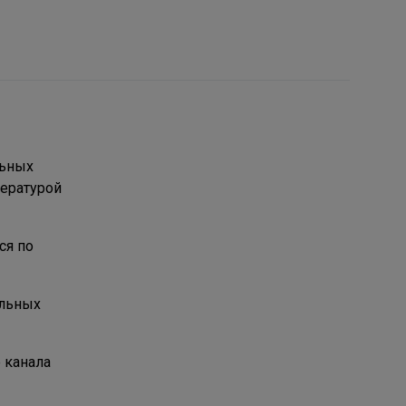
льных
пературой
ся по
ельных
 канала