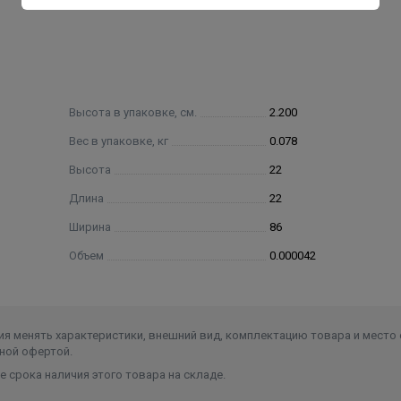
Высота в упаковке, см.
2.200
Вес в упаковке, кг
0.078
Высота
22
Длина
22
Ширина
86
Объем
0.000042
я менять характеристики, внешний вид, комплектацию товара и место 
ной офертой.
 срока наличия этого товара на складе.