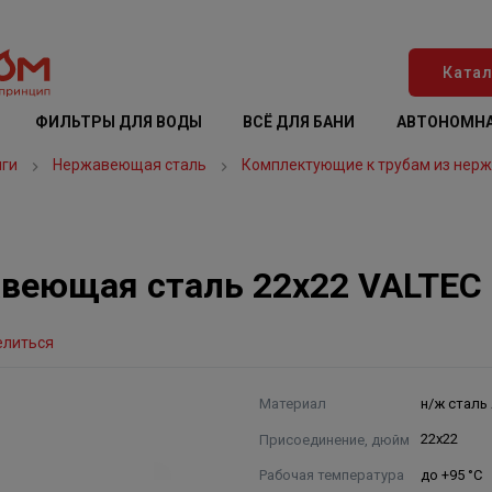
Катал
ФИЛЬТРЫ ДЛЯ ВОДЫ
ВСЁ ДЛЯ БАНИ
АВТОНОМНА
нги
Нержавеющая сталь
Комплектующие к трубам из нер
веющая сталь 22х22 VALTEC
елиться
Материал
н/ж сталь 
Присоединение, дюйм
22х22
Рабочая температура
до +95 °С